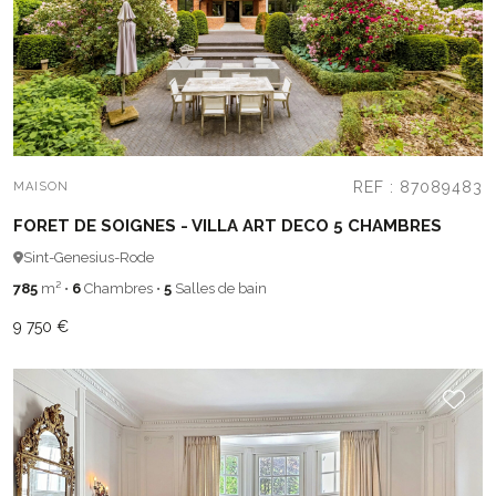
REF : 87089483
MAISON
FORET DE SOIGNES - VILLA ART DECO 5 CHAMBRES
Sint-Genesius-Rode
785
m²
•
6
Chambres
•
5
Salles de bain
9 750 €