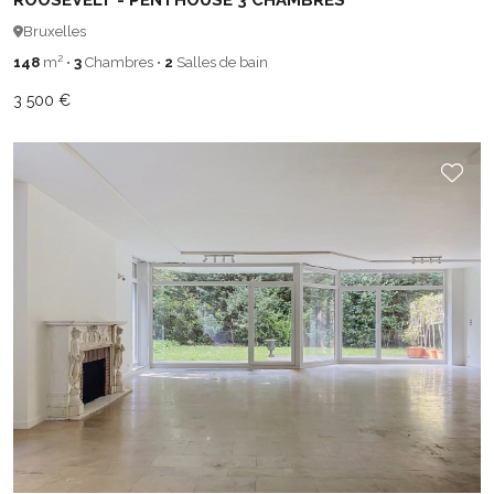
ROOSEVELT - PENTHOUSE 3 CHAMBRES
Bruxelles
148
m²
•
3
Chambres
•
2
Salles de bain
3 500 €