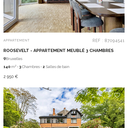
REF : 87094541
APPARTEMENT
ROOSEVELT - APPARTEMENT MEUBLÉ 3 CHAMBRES
Bruxelles
140
m²
•
3
Chambres
•
2
Salles de bain
2 950 €