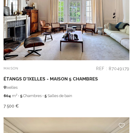
REF : 87049179
MAISON
ÉTANGS D'IXELLES - MAISON 5 CHAMBRES
Ixelles
604
m²
•
5
Chambres
•
5
Salles de bain
7 500 €