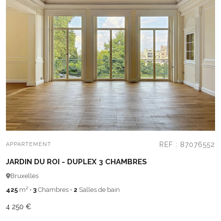
REF : 87076552
APPARTEMENT
JARDIN DU ROI - DUPLEX 3 CHAMBRES
Bruxelles
425
m²
•
3
Chambres
•
2
Salles de bain
4 250 €