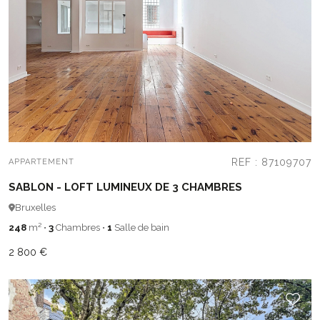
REF : 87109707
APPARTEMENT
SABLON - LOFT LUMINEUX DE 3 CHAMBRES
Bruxelles
248
m²
•
3
Chambres
•
1
Salle de bain
2 800 €