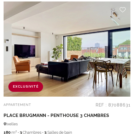
EXCLUSIVITÉ
REF : 87088631
APPARTEMENT
PLACE BRUGMANN - PENTHOUSE 3 CHAMBRES
Ixelles
180
m²
•
3
Chambres
•
3
Salles de bain