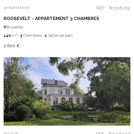
REF : 87106019
APPARTEMENT
ROOSEVELT - APPARTEMENT 3 CHAMBRES
Bruxelles
140
m²
•
3
Chambres
•
2
Salles de bain
2 600 €
MAISON