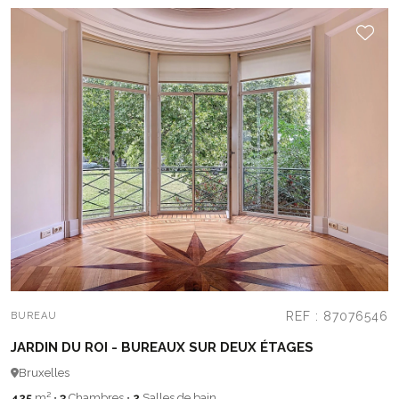
REF : 87076546
BUREAU
JARDIN DU ROI - BUREAUX SUR DEUX ÉTAGES
Bruxelles
425
m²
•
3
Chambres
•
2
Salles de bain