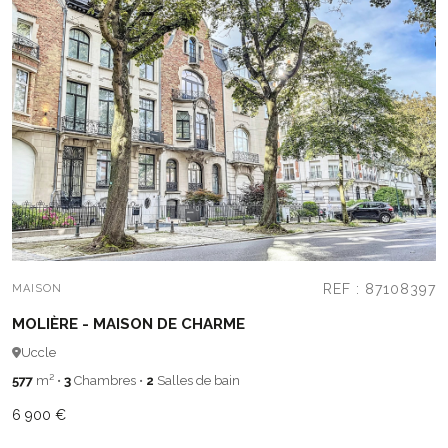
REF : 87108397
MAISON
MOLIÈRE - MAISON DE CHARME
Uccle
577
m²
•
3
Chambres
•
2
Salles de bain
6 900 €