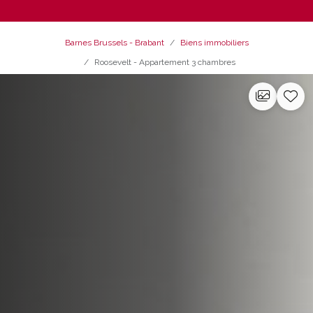
Barnes Brussels - Brabant
Biens immobiliers
Roosevelt - Appartement 3 chambres