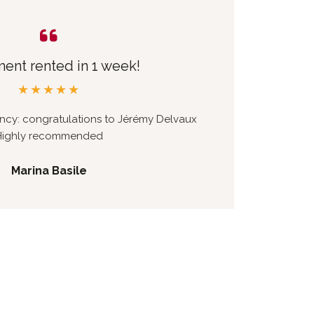
ent rented in 1 week!
★★★★★
ency: congratulations to Jérémy Delvaux
Highly recommended
r
Marina Basile