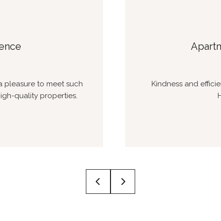
ience
Apartm
. a pleasure to meet such
Kindness and effici
gh-quality properties.