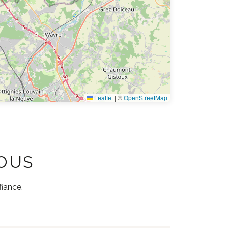
Leaflet
|
©
OpenStreetMap
NOUS
fiance.