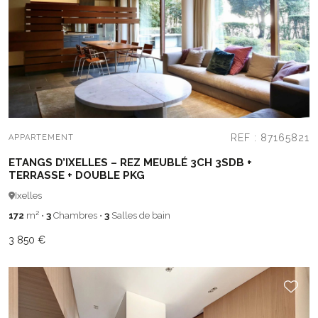
REF : 87165821
APPARTEMENT
ETANGS D’IXELLES – REZ MEUBLÉ 3CH 3SDB +
TERRASSE + DOUBLE PKG
Ixelles
172
m²
•
3
Chambres
•
3
Salles de bain
3 850 €