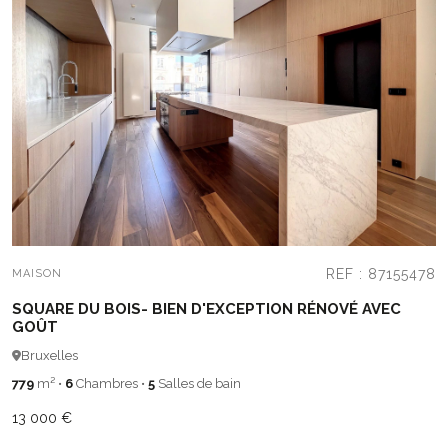
REF : 87155478
MAISON
SQUARE DU BOIS- BIEN D'EXCEPTION RÉNOVÉ AVEC
GOÛT
Bruxelles
779
m²
•
6
Chambres
•
5
Salles de bain
13 000 €