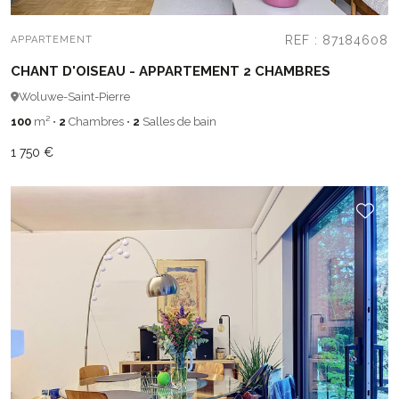
REF : 87184608
APPARTEMENT
CHANT D'OISEAU - APPARTEMENT 2 CHAMBRES
Woluwe-Saint-Pierre
100
m²
•
2
Chambres
•
2
Salles de bain
1 750 €