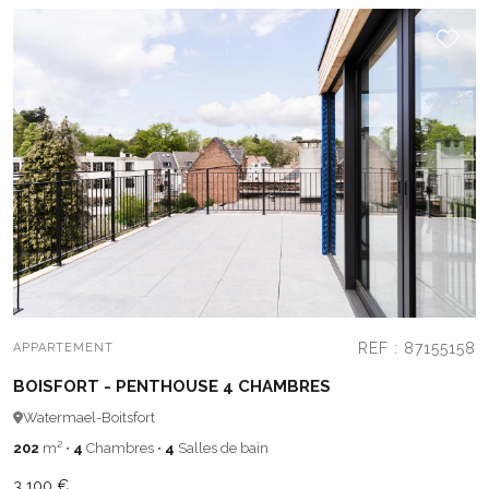
REF : 87155158
APPARTEMENT
BOISFORT - PENTHOUSE 4 CHAMBRES
Watermael-Boitsfort
202
m²
•
4
Chambres
•
4
Salles de bain
3 100 €