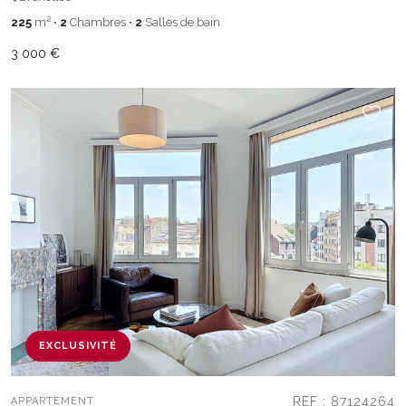
225
m²
•
2
Chambres
•
2
Salles de bain
3 000 €
EXCLUSIVITÉ
REF : 87124264
APPARTEMENT