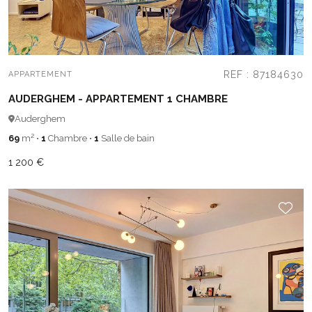
REF : 87184630
APPARTEMENT
AUDERGHEM - APPARTEMENT 1 CHAMBRE
Auderghem
69
m²
•
1
Chambre
•
1
Salle de bain
1 200 €