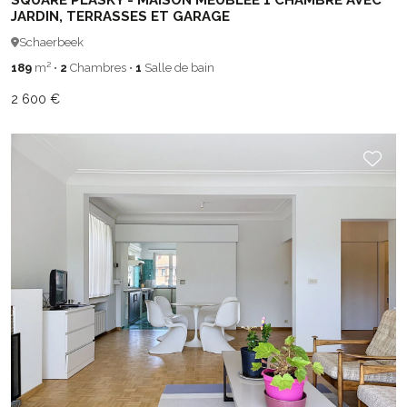
SQUARE PLASKY - MAISON MEUBLÉE 1 CHAMBRE AVEC
JARDIN, TERRASSES ET GARAGE
Schaerbeek
189
m²
•
2
Chambres
•
1
Salle de bain
2 600 €