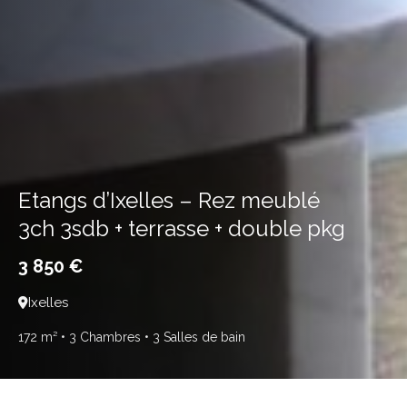
Etangs d’Ixelles – Rez meublé
3ch 3sdb + terrasse + double pkg
3 850 €
Ixelles
172 m²
• 3 Chambres
• 3 Salles de bain