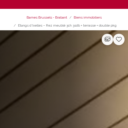
Barnes Brussels - Brabant
Biens immobiliers
Etangs d’Ixelles – Rez meublé 3ch 3sdb + terrasse + double pkg