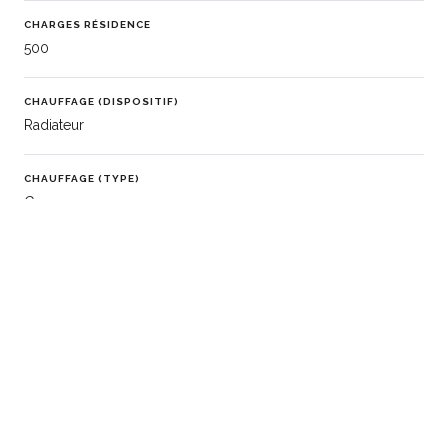
CHARGES RÉSIDENCE
500
CHAUFFAGE (DISPOSITIF)
Radiateur
CHAUFFAGE (TYPE)
Gaz
EAU CHAUDE
Chaudière
EAUX USÉES
Tout à l'égout
DISPONIBILITÉ
Libre