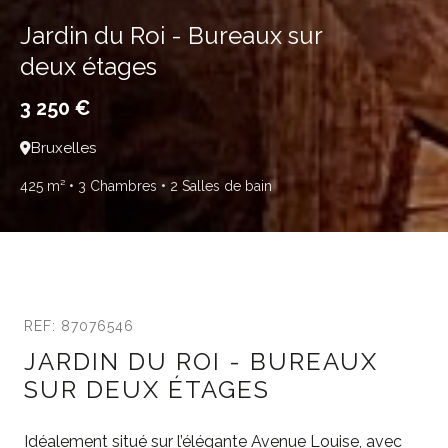
Jardin du Roi - Bureaux sur
deux étages
3 250 €
Bruxelles
425 m²
• 3 Chambres
• 2 Salles de bain
REF: 87076546
JARDIN DU ROI - BUREAUX
SUR DEUX ÉTAGES
Idéalement situé sur l’élégante Avenue Louise, avec