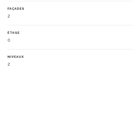
FAÇADES
2
ÉTAGE
0
NIVEAUX
2
ÉTAGES IMMEUBLE
6
CHARGES RÉSIDENCE
600
CHAUFFAGE (DISPOSITIF)
Radiateur