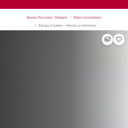
Barnes Brussels - Brabant
Biens immobiliers
Étangs d'Ixelles - Maison 5 chambres