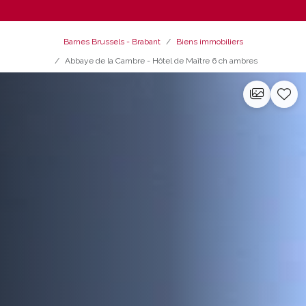
Barnes Brussels - Brabant
Biens immobiliers
Abbaye de la Cambre - Hôtel de Maître 6 ch ambres