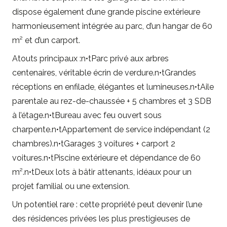
dispose également d’une grande piscine extérieure
harmonieusement intégrée au parc, d’un hangar de 60
m² et d’un carport.
Atouts principaux :n•tParc privé aux arbres
centenaires, véritable écrin de verdure.n•tGrandes
réceptions en enfilade, élégantes et lumineuses.n•tAile
parentale au rez-de-chaussée + 5 chambres et 3 SDB
à l’étage.n•tBureau avec feu ouvert sous
charpente.n•tAppartement de service indépendant (2
chambres).n•tGarages 3 voitures + carport 2
voitures.n•tPiscine extérieure et dépendance de 60
m².n•tDeux lots à bâtir attenants, idéaux pour un
projet familial ou une extension.
Un potentiel rare : cette propriété peut devenir l’une
des résidences privées les plus prestigieuses de