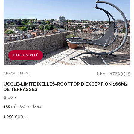
EXCLUSIVITÉ
REF : 87209315
APPARTEMENT
UCCLE-LIMITE IXELLES-ROOFTOP D'EXCEPTION 166M2
DE TERRASSES
Uccle
150
m²
•
3
Chambres
1 250 000 €