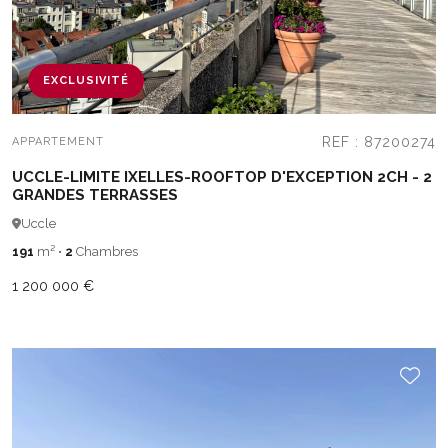
EXCLUSIVITÉ
REF : 87200274
APPARTEMENT
UCCLE-LIMITE IXELLES-ROOFTOP D'EXCEPTION 2CH - 2
GRANDES TERRASSES
Uccle
191
m²
•
2
Chambres
1 200 000 €