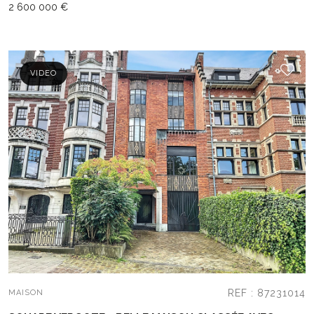
2 600 000 €
VIDEO
REF : 87231014
MAISON