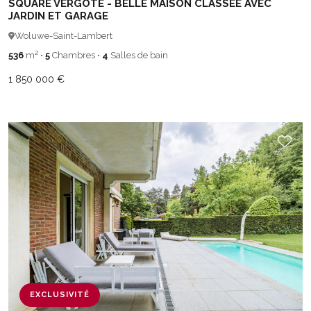
SQUARE VERGOTE - BELLE MAISON CLASSÉE AVEC
JARDIN ET GARAGE
Woluwe-Saint-Lambert
536
m²
•
5
Chambres
•
4
Salles de bain
1 850 000 €
EXCLUSIVITÉ