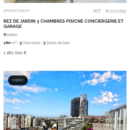
REF : 87220799
APPARTEMENT
REZ DE JARDIN 3 CHAMBRES PISICNE CONCIERGERIE ET
GARAGE
Ixelles
280
m²
•
3
Chambres
•
3
Salles de bain
1 180 000 €
VIDEO