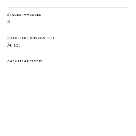
ÉTAGES IMMEUBLE
6
CHAUFFAGE (DISPOSITIF)
Au sol
CHAUFFAGE (TYPE)
Gaz
EAU CHAUDE
Chaudière
EAUX USÉES
Tout à l'égout
DISPONIBILITÉ