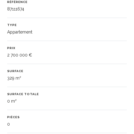
RÉFÉRENCE
87111674
TYPE
Appartement
PRIX
2 700 000 €
SURFACE
329 m²
SURFACE TOTALE
0 m²
PIÈCES
0