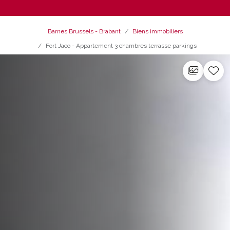
Barnes Brussels - Brabant
Biens immobiliers
Fort Jaco - Appartement 3 chambres terrasse parkings