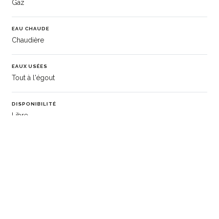
Gaz
EAU CHAUDE
Chaudière
EAUX USÉES
Tout à l'égout
DISPONIBILITÉ
Libre
INFORMATIONS COMPLÉMENTAIRES
ID Apimo: 87110257
Qualité: 84
Étape: En cours
Statut: E