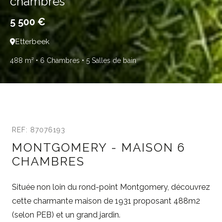
chambres
5 500 €
Etterbeek
488 m²
• 6 Chambres
• 5 Salles de bain
REF: 87076193
MONTGOMERY - MAISON 6
CHAMBRES
Située non loin du rond-point Montgomery, découvrez
cette charmante maison de 1931 proposant 488m2
(selon PEB) et un grand jardin.