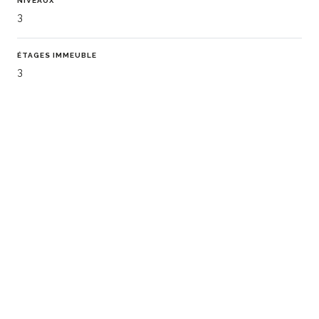
NIVEAUX
3
ÉTAGES IMMEUBLE
3
CHAUFFAGE (DISPOSITIF)
Central
CHAUFFAGE (TYPE)
Gaz
EAU CHAUDE
Chaudière
EAUX USÉES
Tout à l'égout