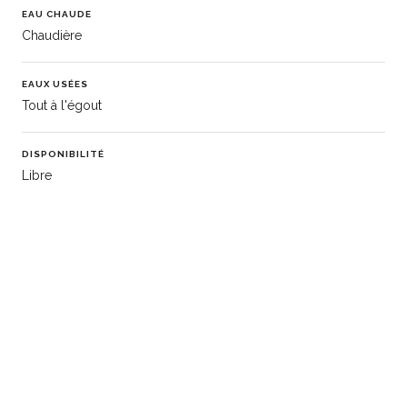
EAU CHAUDE
Chaudière
EAUX USÉES
Tout à l'égout
DISPONIBILITÉ
Libre
INFORMATIONS COMPLÉMENTAIRES
ID Apimo: 87002756
Qualité: 97
Étape: En cours
Statut: E