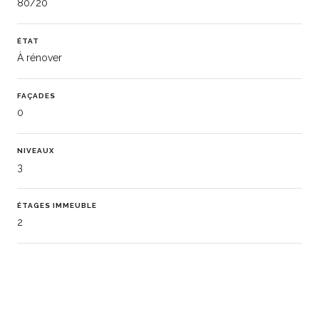
80/20
ÉTAT
À rénover
FAÇADES
0
NIVEAUX
3
ÉTAGES IMMEUBLE
2
CHAUFFAGE (DISPOSITIF)
Central
CHAUFFAGE (TYPE)