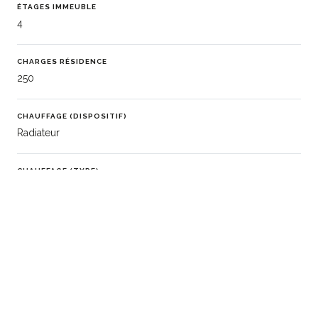
ÉTAGES IMMEUBLE
4
CHARGES RÉSIDENCE
250
CHAUFFAGE (DISPOSITIF)
Radiateur
CHAUFFAGE (TYPE)
Gaz
EAU CHAUDE
Chaudière
EAUX USÉES
Tout à l'égout