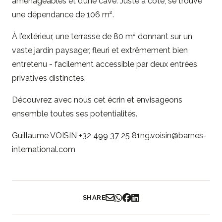
aménageables et d’une cave. Juste à côté, se trouve
une dépendance de 106 m².
À l’extérieur, une terrasse de 80 m² donnant sur un
vaste jardin paysager, fleuri et extrêmement bien
entretenu - facilement accessible par deux entrées
privatives distinctes.
Découvrez avec nous cet écrin et envisageons
ensemble toutes ses potentialités.
Guillaume VOISIN +32 499 37 25 81ng.voisin@barnes-
international.com
SHARE
Partager par Email
Partager sur WhatsApp
Partager sur Facebook
Partager sur LinkedIn