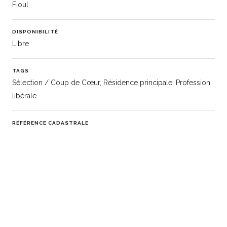
Fioul
DISPONIBILITÉ
Libre
TAGS
Sélection / Coup de Cœur, Résidence principale, Profession
libérale
RÉFÉRENCE CADASTRALE
C 0037 00 M 000 / C 0038 00 B 000
INFORMATIONS COMPLÉMENTAIRES
ID Apimo: 86485302
Qualité: 75
Étape: En cours
Statut: E