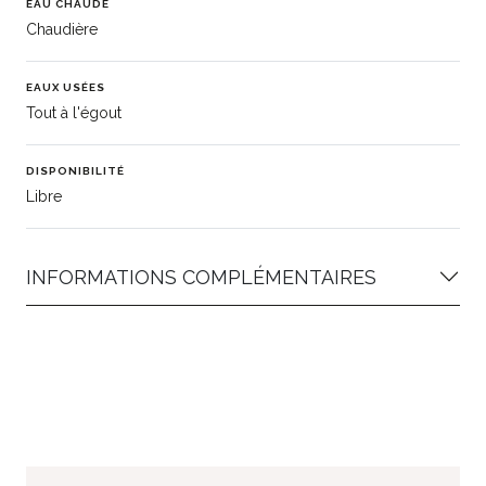
EAU CHAUDE
Chaudière
EAUX USÉES
Tout à l'égout
DISPONIBILITÉ
Libre
INFORMATIONS COMPLÉMENTAIRES
ID Apimo: 86367465
Qualité: 86
Étape: En cours
Statut: E