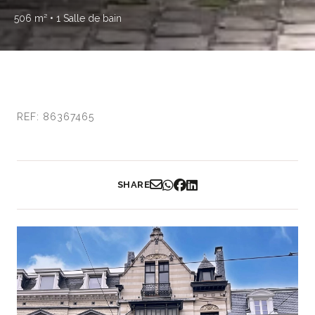
506 m²
• 1 Salle de bain
REF: 86367465
SHARE
Partager par Email
Partager sur WhatsApp
Partager sur Facebook
Partager sur LinkedIn