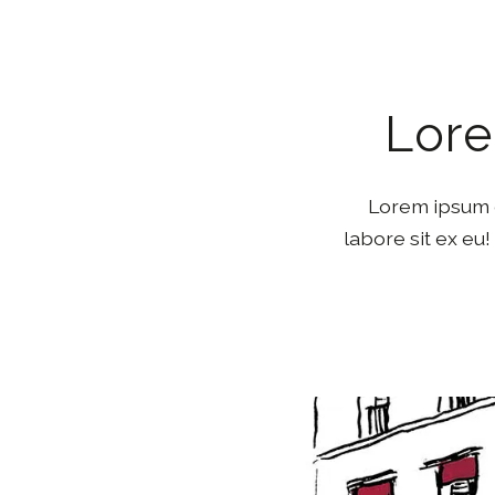
Lore
Lorem ipsum d
labore sit ex eu!